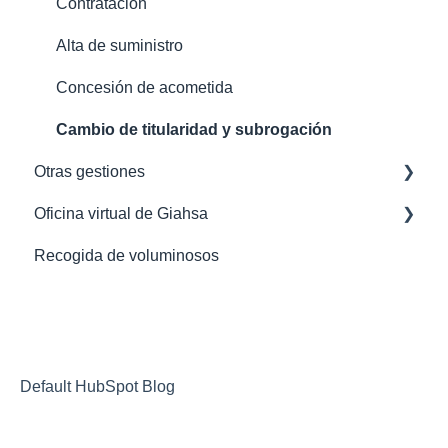
Contratación
Alta de suministro
Concesión de acometida
Cambio de titularidad y subrogación
Otras gestiones
Oficina virtual de Giahsa
Domiciliación bancaria
Recogida de voluminosos
Baja de suministro
Preguntas frecuentes
Default HubSpot Blog